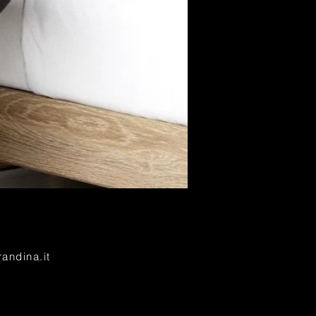
prandina.it
randina.it